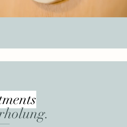
tments
rholung.