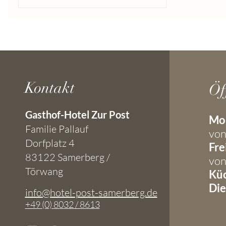
Kontakt
Öf
Gasthof-Hotel Zur Post
Mon
Familie Pallauf
von
Dorfplatz 4
Fre
83122 Samerberg /
von
Törwang
Küc
Die
info@hotel-post-samerberg.de
+49 (0) 8032 / 8613