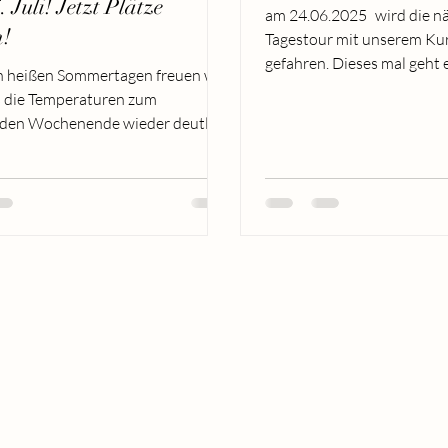
 Juli! Jetzt Plätze
am 24.06.2025 wird die n
n!
Tagestour mit unserem Ku
gefahren. Dieses mal geht 
 heißen Sommertagen freuen wir
Großglockner ! Bitte beacht
s die Temperaturen zum
en Wochenende wieder deutlich
er werden – perfekte...