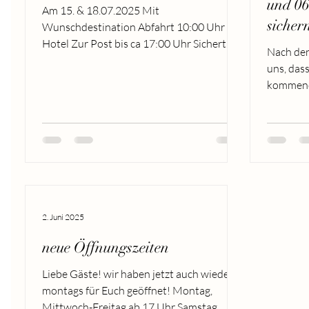
und 06.
Am 15. & 18.07.2025 Mit
sicher
Wunschdestination Abfahrt 10:00 Uhr am
Hotel Zur Post bis ca 17:00 Uhr Sichert
Nach den
Euch Plätze mit dem untenstehenden...
uns, das
kommend
angenehm
2. Juni 2025
neue Öffnungszeiten
Liebe Gäste! wir haben jetzt auch wieder
montags für Euch geöffnet! Montag,
Mittwoch-Freitag ab 17 Uhr Samstag,