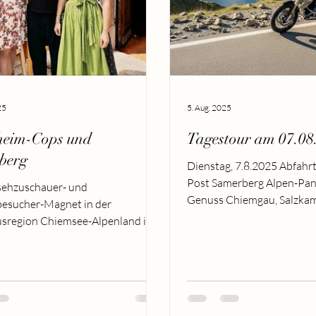
25
5. Aug. 2025
heim-Cops und
Tagestour am 07.08
berg
Dienstag, 7.8.2025 Abfahrt 9:00 Hotel
Post Samerberg Alpen-Pa
sehzuschauer- und
Genuss Chiemgau, Salzka
esucher-Magnet in der
Voralpen Charakteristik:...
sregion Chiemsee-Alpenland ist
en Jahren die Fernsehserie...