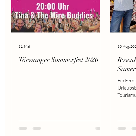
31. Mai
30. Aug. 20
Törwanger Sommerfest 2026 ☀️
Rosen
Samer
Ein Fern
Urlaubsb
Tourismu
seit viel