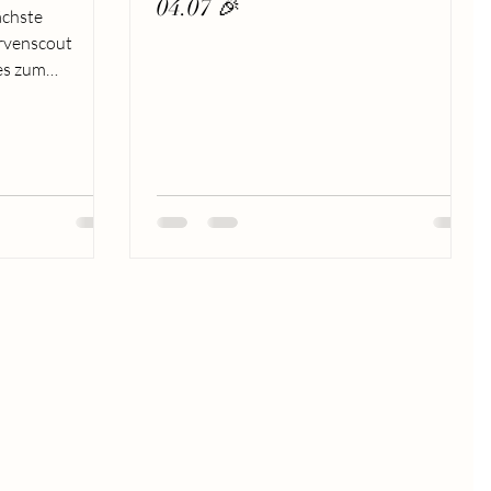
04.07 🎉
ächste
rvenscout
es zum
en: Diese...